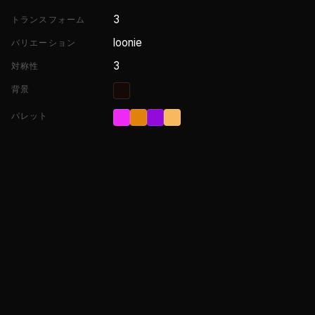
3
トランスフォーム
loonie
バリエーション
3
対称性
背景
パレット