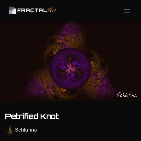
Schlufina
Petrified Knot
Schlufina