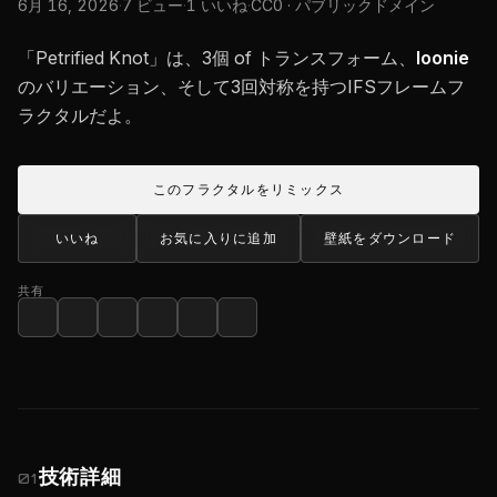
6月 16, 2026
·
7 ビュー
·
1 いいね
·
CC0 · パブリックドメイン
「Petrified Knot」は、3個 of トランスフォーム、
loonie
のバリエーション、そして3回対称を持つIFSフレームフ
ラクタルだよ。
このフラクタルをリミックス
いいね
お気に入りに追加
壁紙をダウンロード
共有
技術詳細
01