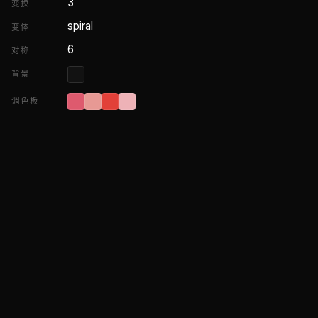
3
变换
spiral
变体
6
对称
背景
调色板