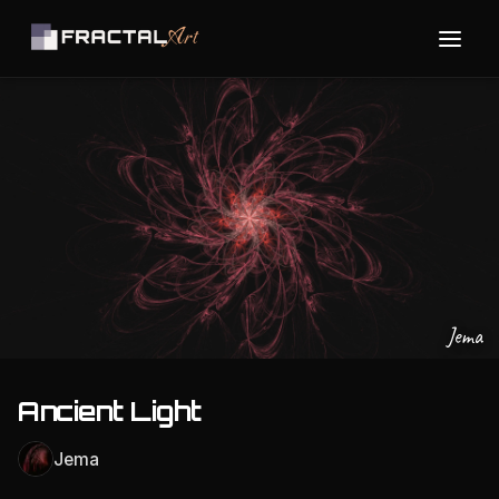
Jema
Ancient Light
Jema