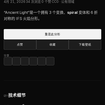
·
·
·
4月 21, 2026
34 次浏览
0 个赞
CC0 · 公有领域
“Ancient Light”是一个拥有 3 个变换、
spiral
变体和 6 折
对称的 IFS 火焰分形。
重混此分形
点赞
收藏
下载壁纸
分享
技术细节
01