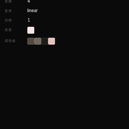
4
变换
linear
变体
1
对称
背景
调色板