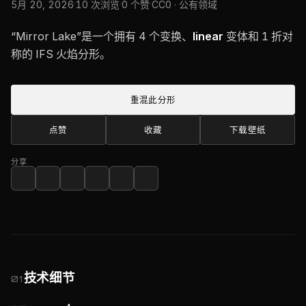
·
·
·
5月 20, 2026
10 次浏览
0 个赞
CC0 · 公有领域
“Mirror Lake”是一个拥有 4 个变换、
linear
变体和 1 折对
称的 IFS 火焰分形。
重混此分形
点赞
收藏
下载壁纸
分享
技术细节
01