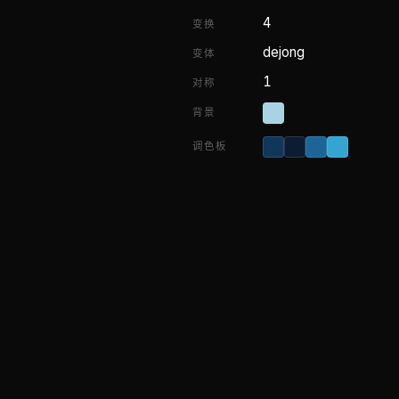
4
变换
dejong
变体
1
对称
背景
调色板