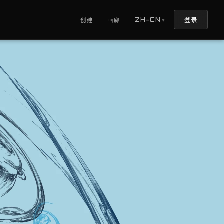
登录
ZH-CN
创建
画廊
▼