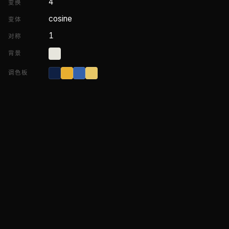
4
变换
cosine
变体
1
对称
背景
调色板