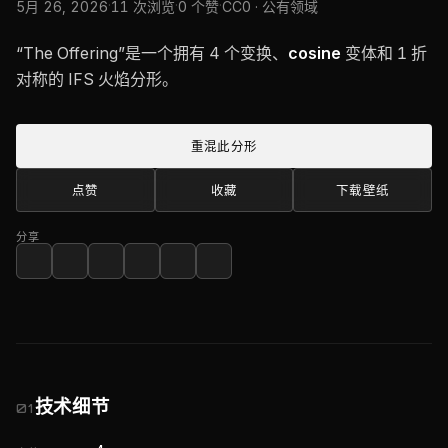
·
·
·
5月 26, 2026
11 次浏览
0 个赞
CC0 · 公有领域
“The Offering”是一个拥有 4 个变换、
cosine
变体和 1 折
对称的 IFS 火焰分形。
重混此分形
点赞
收藏
下载壁纸
分享
技术细节
01