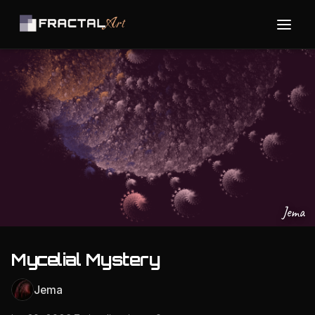
Jema
Mycelial Mystery
Jema