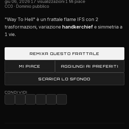
giu 06, 2026
·
17 visualizzazioni
·
1 Mi piace
·
CC0 · Dominio pubblico
"Way To Hell" è un frattale flame IFS con 2
trasformazioni, variazione
handkerchief
e simmetria a
1 vie.
REMIXA QUESTO FRATTALE
MI PIACE
AGGIUNGI AI PREFERITI
SCARICA LO SFONDO
CONDIVIDI