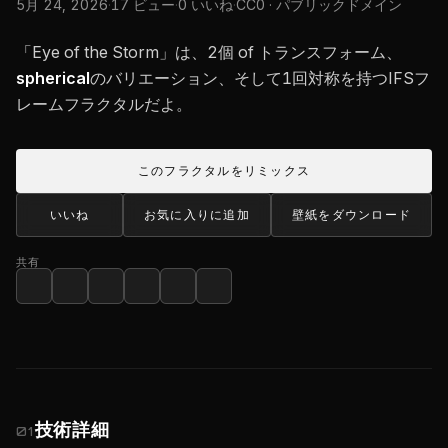
5月 24, 2026
·
17 ビュー
·
0 いいね
·
CC0 · パブリックドメイン
「Eye of the Storm」は、2個 of トランスフォーム、
spherical
のバリエーション、そして1回対称を持つIFSフ
レームフラクタルだよ。
このフラクタルをリミックス
いいね
お気に入りに追加
壁紙をダウンロード
共有
技術詳細
01