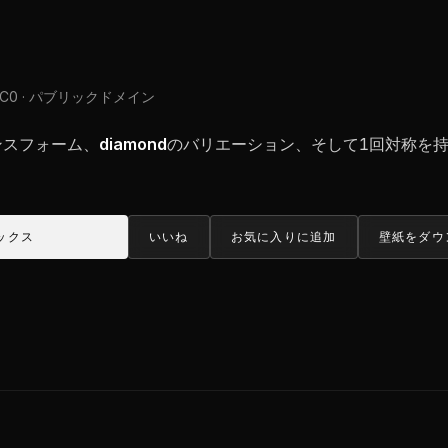
CC0 · パブリックドメイン
トランスフォーム、
diamond
のバリエーション、そして1回対称を持
ックス
いいね
お気に入りに追加
壁紙をダウ