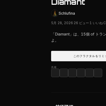
Diamant
Schlufina
5月 28, 2026
·
26 ビュー
·
1 いいね
·
「Diamant」は、15個 of 
よ。
このフラクタルをリミ
共有