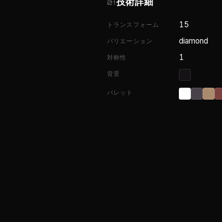
技術詳細
01
15
トランスフォーム
diamond
バリエーション
1
対称性
背景
パレット