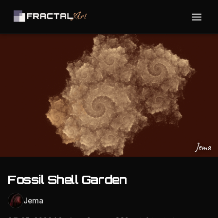
Jema
Fossil Shell Garden
Jema