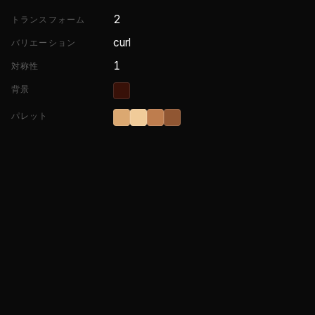
2
トランスフォーム
curl
バリエーション
1
対称性
背景
パレット