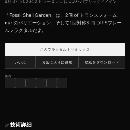
6月 07, 2026
·
12 ビュー
·
0 いいね
·
CC0 · パブリックドメイン
「Fossil Shell Garden」は、2個 of トランスフォーム、
curl
のバリエーション、そして1回対称を持つIFSフレー
ムフラクタルだよ。
このフラクタルをリミックス
いいね
お気に入りに追加
壁紙をダウンロード
共有
技術詳細
01