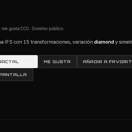
1 me gusta
·
CC0 · Dominio público
ama IFS con 15 transformaciones, variación
diamond
y simetr
RACTAL
ME GUSTA
AÑADIR A FAVORI
 PANTALLA