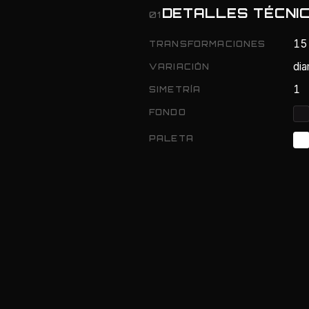
DETALLES TÉCNI
01
15
TRANSFORMACIONES
di
VARIACIÓN
1
SIMETRÍA
FONDO
PALETA