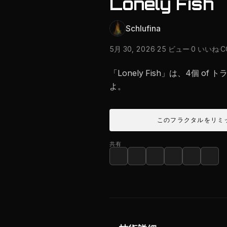
Lonely Fish
Schlufina
5月 30, 2026
·
25 ビュー
·
0 いいね
·
C
「Lonely Fish」は、4個 of
よ。
このフラクタルをリミ
共有