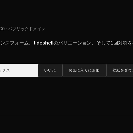
C0 · パブリックドメイン
 トランスフォーム、
tideshell
のバリエーション、そして1回対称を
ックス
いいね
お気に入りに追加
壁紙をダウ