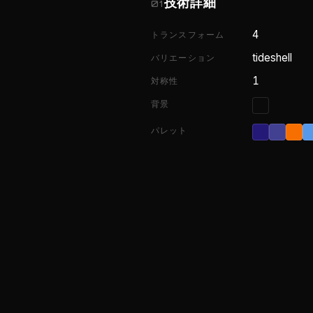
技術詳細
01
4
トランスフォーム
tideshell
バリエーション
1
対称性
背景
パレット