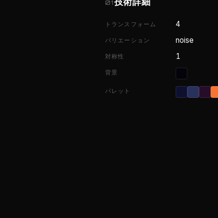
技術詳細
01
4
トランスフォーム
noise
バリエーション
1
対称性
背景
パレット