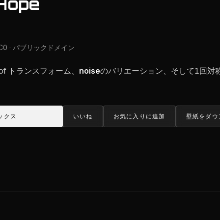
 Hope
C0 · パブリックドメイン
4個 of トランスフォーム、
noise
のバリエーション、そして1回対称
ックス
いいね
お気に入りに追加
壁紙をダウ