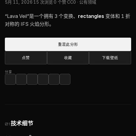
·
·
·
5月 11, 2026
15 次浏览
0 个赞
CC0 · 公有领域
“Lava Veil”是一个拥有 3 个变换、
rectangles
变体和 1 折
对称的 IFS 火焰分形。
重混此分形
点赞
收藏
下载壁纸
分享
技术细节
01