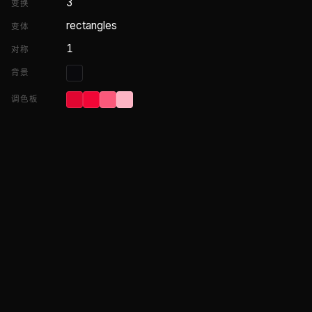
3
变换
rectangles
变体
1
对称
背景
调色板