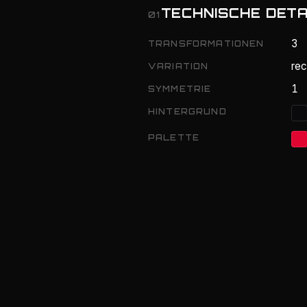
TECHNISCHE DETA
01
3
TRANSFORMATIONEN
rec
VARIATION
1
SYMMETRIE
HINTERGRUND
PALETTE