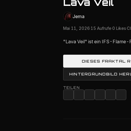
Lava Veil
Jema
Mai 11, 2026
·
15 Aufrufe
·
0 Likes
·
CC
"Lava Veil" ist ein IFS-Flame-
DIESES FRAKTAL 
HINTERGRUNDBILD HE
TEILEN