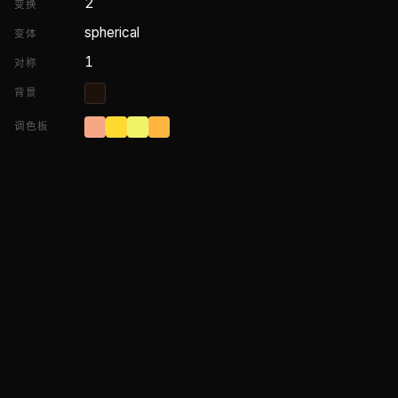
2
变换
spherical
变体
1
对称
背景
调色板