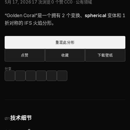
·
·
·
5月 17, 2026
17 次浏览
0 个赞
CC0 · 公有领域
“Golden Coral”是一个拥有 2 个变换、
spherical
变体和 1
折对称的 IFS 火焰分形。
重混此分形
点赞
收藏
下载壁纸
分享
技术细节
01