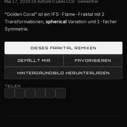
Mai 17, 2026
·
16 Aufrufe
·
0 Likes
·
CC0 · Gemeinfrei
"Golden Coral" ist ein IFS-Flame-Fraktal mit 2
Transformationen,
spherical
Variation und 1-facher
Symmetrie.
DIESES FRAKTAL REMIXEN
GEFÄLLT MIR
FAVORISIEREN
HINTERGRUNDBILD HERUNTERLADEN
TEILEN