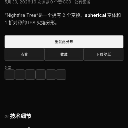
·
·
·
5月 30, 2026
19 次浏览
0 个赞
CC0 · 公有领域
“Nightfire Tree”是一个拥有 2 个变换、
spherical
变体和
1 折对称的 IFS 火焰分形。
重混此分形
点赞
收藏
下载壁纸
分享
技术细节
01