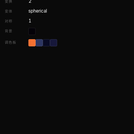
2
变换
spherical
变体
1
对称
背景
调色板