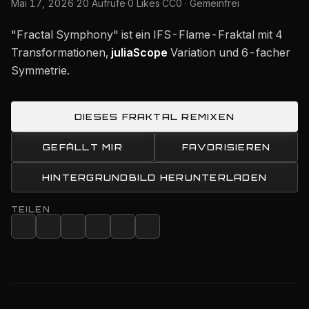
Mai 17, 2026
·
20 Aufrufe
·
0 Likes
·
CC0 · Gemeinfrei
"Fractal Symphony" ist ein IFS-Flame-Fraktal mit 4
Transformationen,
juliaScope
Variation und 6-facher
Symmetrie.
DIESES FRAKTAL REMIXEN
GEFÄLLT MIR
FAVORISIEREN
HINTERGRUNDBILD HERUNTERLADEN
TEILEN