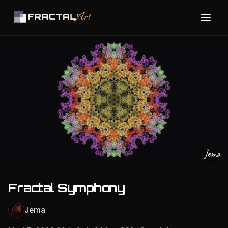
Jema
Fractal Symphony
Jema