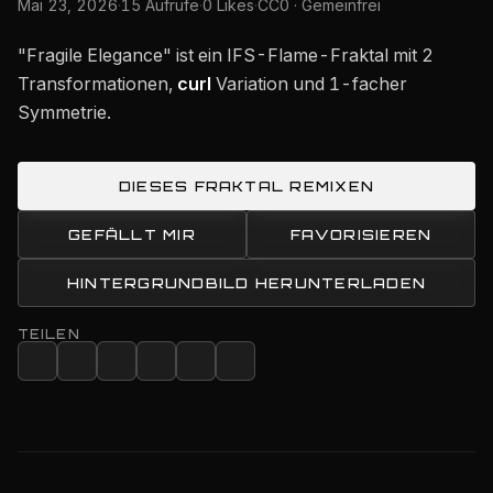
Mai 23, 2026
·
15 Aufrufe
·
0 Likes
·
CC0 · Gemeinfrei
"Fragile Elegance" ist ein IFS-Flame-Fraktal mit 2
Transformationen,
curl
Variation und 1-facher
Symmetrie.
DIESES FRAKTAL REMIXEN
GEFÄLLT MIR
FAVORISIEREN
HINTERGRUNDBILD HERUNTERLADEN
TEILEN