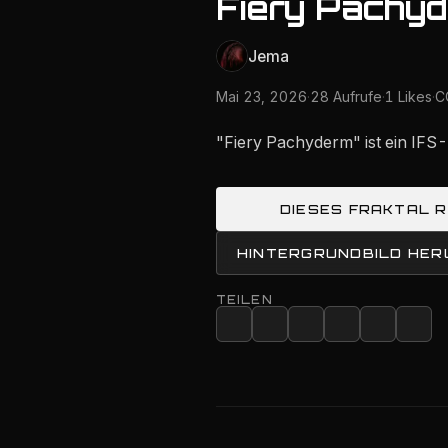
Fiery Pachy
Jema
Mai 23, 2026
·
28 Aufrufe
·
1 Likes
·
C
"Fiery Pachyderm" ist ein IFS
DIESES FRAKTAL 
HINTERGRUNDBILD HE
TEILEN