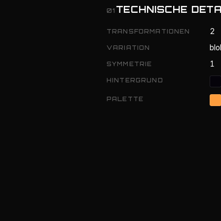
TECHNISCHE DETA
01
2
TRANSFORMATIONEN
blo
VARIATION
1
SYMMETRIE
HINTERGRUND
PALETTE