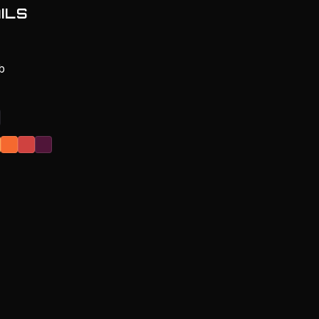
ILS
b