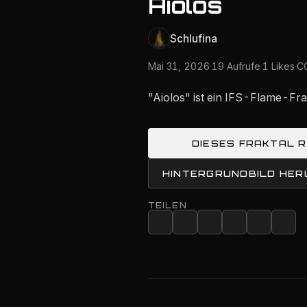
Aiolos
Schlufina
Mai 31, 2026
·
19 Aufrufe
·
1 Likes
·
CC
"Aiolos" ist ein IFS-Flame-Fr
DIESES FRAKTAL 
HINTERGRUNDBILD HE
TEILEN