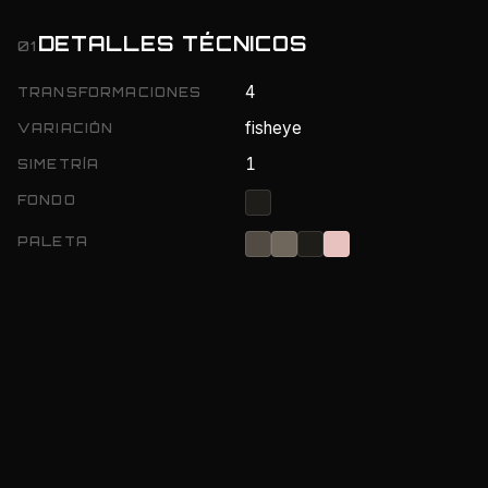
DETALLES TÉCNICOS
01
4
TRANSFORMACIONES
fisheye
VARIACIÓN
1
SIMETRÍA
FONDO
PALETA