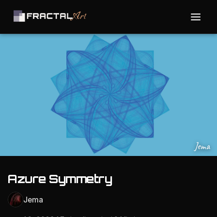
Jema
Azure Symmetry
Jema