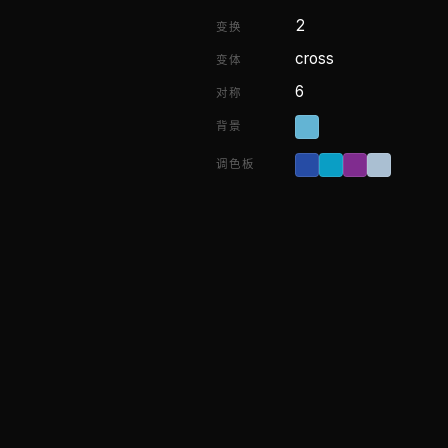
2
变换
cross
变体
6
对称
背景
调色板