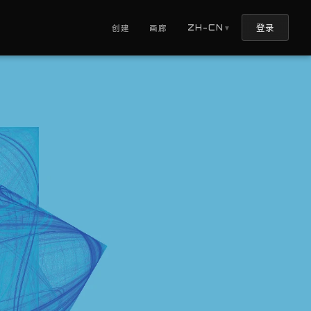
登录
ZH-CN
创建
画廊
▼