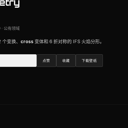
etry
0 · 公有领域
 2 个变换、
cross
变体和 6 折对称的 IFS 火焰分形。
点赞
收藏
下载壁纸