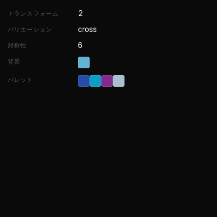
2
トランスフォーム
cross
バリエーション
6
対称性
背景
パレット