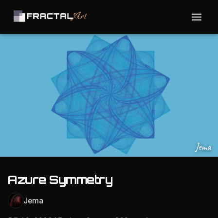
Jema
Azure Symmetry
Jema