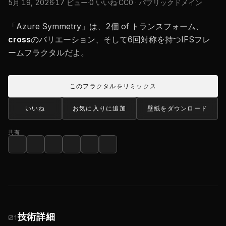
5月 19, 2026
·
17 ビュー
·
0 いいね
·
CC0 · パブリックドメイン
「Azure Symmetry」は、2個 of トランスフォーム、
cross
のバリエーション、そして6回対称を持つIFSフレ
ームフラクタルだよ。
このフラクタルをリミックス
いいね
お気に入りに追加
壁紙をダウンロード
共有
技術詳細
01