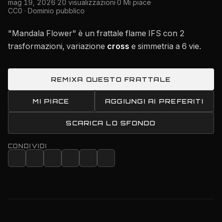
mag 19, 2026
·
20 visualizzazioni
·
0 Mi piace
·
CC0 · Dominio pubblico
"Mandala Flower" è un frattale flame IFS con 2
trasformazioni, variazione
cross
e simmetria a 6 vie.
REMIXA QUESTO FRATTALE
MI PIACE
AGGIUNGI AI PREFERITI
SCARICA LO SFONDO
CONDIVIDI