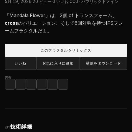
5月 19, 2026
·
20 ビュー
·
0 いいね
·
CC0 · パブリックドメイン
「Mandala Flower」は、2個 of トランスフォーム、
cross
のバリエーション、そして6回対称を持つIFSフレ
ームフラクタルだよ。
このフラクタルをリミックス
いいね
お気に入りに追加
壁紙をダウンロード
共有
技術詳細
01