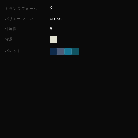
2
トランスフォーム
cross
バリエーション
6
対称性
背景
パレット