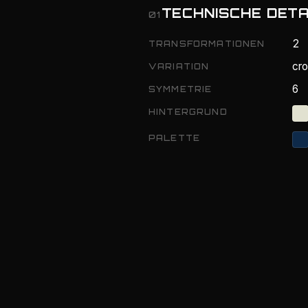
TECHNISCHE DETA
01
2
TRANSFORMATIONEN
cr
VARIATION
6
SYMMETRIE
HINTERGRUND
PALETTE