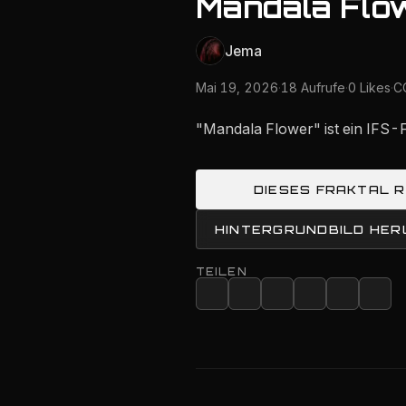
Mandala Flo
Jema
Mai 19, 2026
·
18 Aufrufe
·
0 Likes
·
CC
"Mandala Flower" ist ein IFS-
DIESES FRAKTAL 
HINTERGRUNDBILD HE
TEILEN