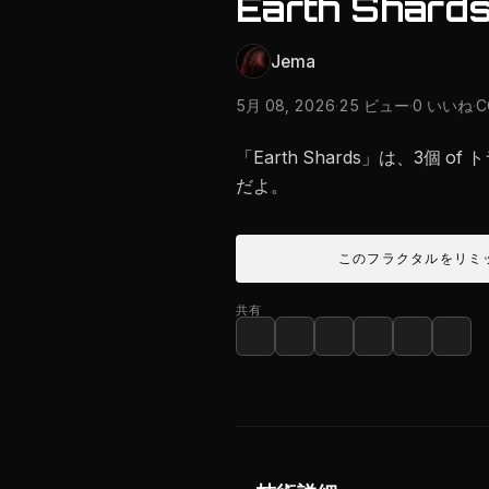
Earth Shard
Jema
5月 08, 2026
·
25 ビュー
·
0 いいね
·
C
「Earth Shards」は、3個 o
だよ。
このフラクタルをリミ
共有