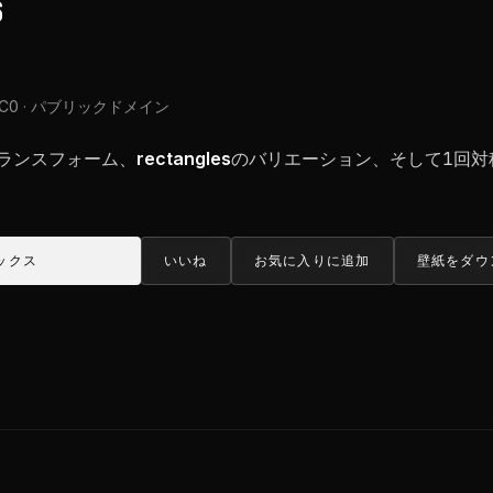
s
C0 · パブリックドメイン
f トランスフォーム、
rectangles
のバリエーション、そして1回対
ックス
いいね
お気に入りに追加
壁紙をダウ