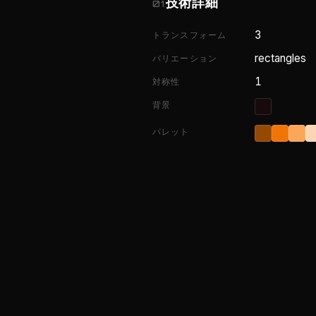
技術詳細
01
3
トランスフォーム
rectangles
バリエーション
1
対称性
背景
パレット