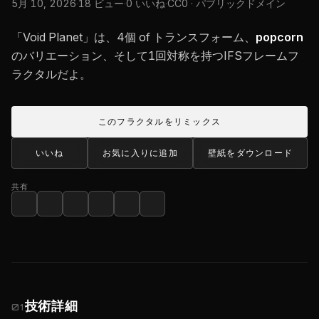
5月 10, 2026
·
18 ビュー
·
0 いいね
·
CC0 · パブリックドメイン
「Void Planet」は、4個 of トランスフォーム、
popcorn
のバリエーション、そして1回対称を持つIFSフレームフ
ラクタルだよ。
このフラクタルをリミックス
いいね
お気に入りに追加
壁紙をダウンロード
共有
技術詳細
01