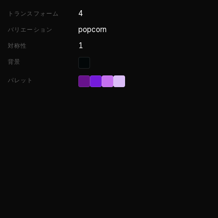
4
トランスフォーム
popcorn
バリエーション
1
対称性
背景
パレット