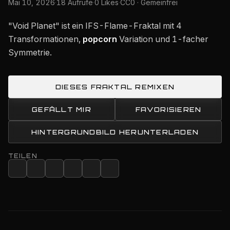
Mai 10, 2026
·
18 Aufrufe
·
0 Likes
·
CC0 · Gemeinfrei
"Void Planet" ist ein IFS-Flame-Fraktal mit 4
Transformationen,
popcorn
Variation und 1-facher
Symmetrie.
DIESES FRAKTAL REMIXEN
GEFÄLLT MIR
FAVORISIEREN
HINTERGRUNDBILD HERUNTERLADEN
TEILEN