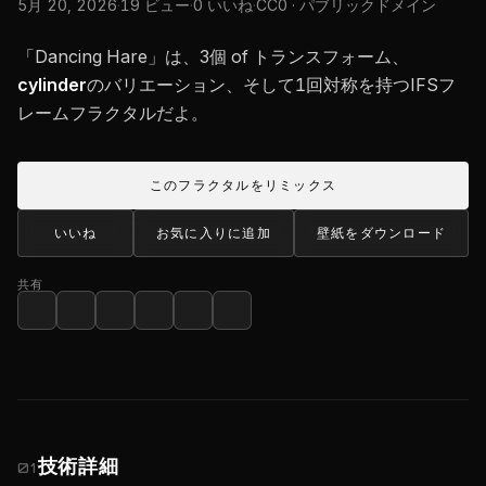
5月 20, 2026
·
19 ビュー
·
0 いいね
·
CC0 · パブリックドメイン
「Dancing Hare」は、3個 of トランスフォーム、
cylinder
のバリエーション、そして1回対称を持つIFSフ
レームフラクタルだよ。
このフラクタルをリミックス
いいね
お気に入りに追加
壁紙をダウンロード
共有
技術詳細
01