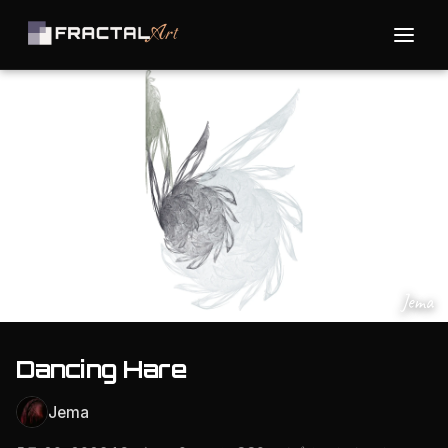
Jema
Dancing Hare
Jema