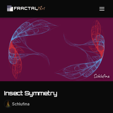
Schlufina
Insect Symmetry
Schlufina