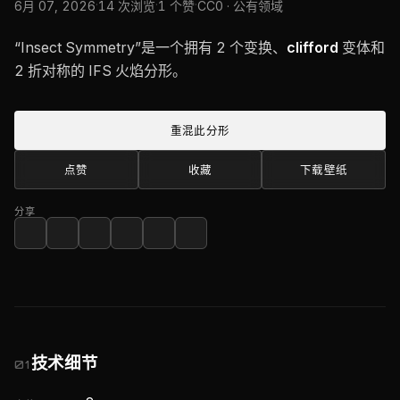
·
·
·
6月 07, 2026
14 次浏览
1 个赞
CC0 · 公有领域
“Insect Symmetry”是一个拥有 2 个变换、
clifford
变体和
2 折对称的 IFS 火焰分形。
重混此分形
点赞
收藏
下载壁纸
分享
技术细节
01