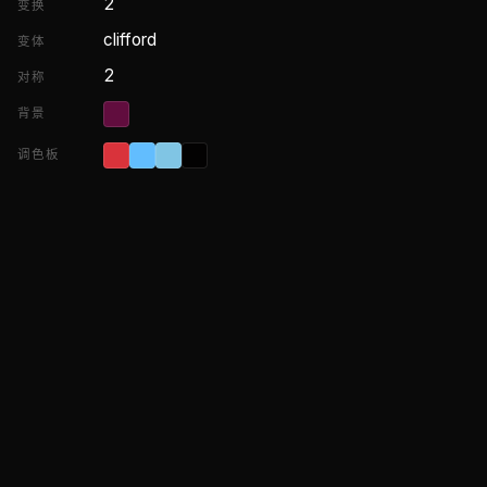
2
变换
clifford
变体
2
对称
背景
调色板