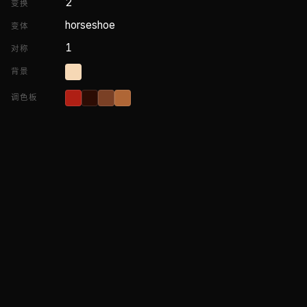
2
变换
horseshoe
变体
1
对称
背景
调色板