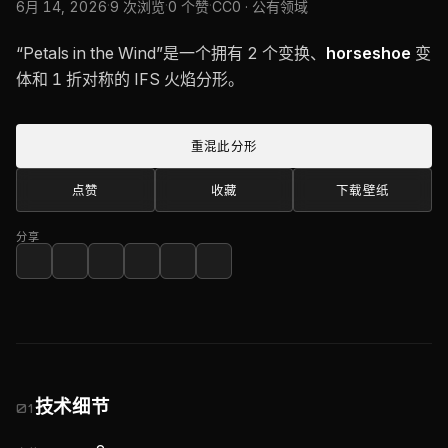
·
·
·
6月 14, 2026
9 次浏览
0 个赞
CC0 · 公有领域
“Petals in the Wind”是一个拥有 2 个变换、
horseshoe
变
体和 1 折对称的 IFS 火焰分形。
重混此分形
点赞
收藏
下载壁纸
分享
技术细节
01