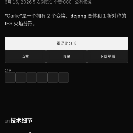
·
·
·
6月 16, 2026
5 次浏览
1 个赞
CC0 · 公有领域
“Garlic”是一个拥有 2 个变换、
dejong
变体和 1 折对称的
IFS 火焰分形。
重混此分形
点赞
收藏
下载壁纸
分享
技术细节
01