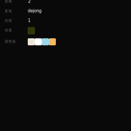
2
变换
dejong
变体
1
对称
背景
调色板