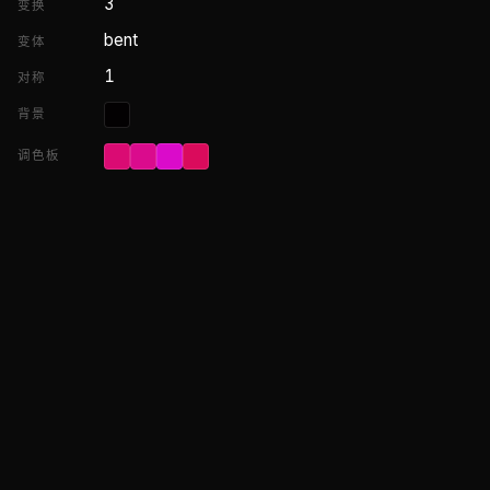
3
变换
bent
变体
1
对称
背景
调色板