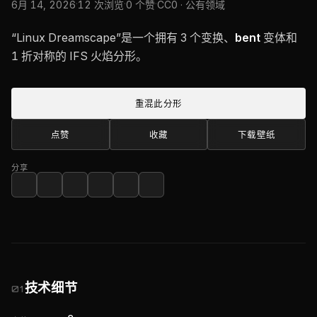
·
·
·
6月 14, 2026
12 次浏览
0 个赞
CC0 · 公有领域
“Linux Dreamscape”是一个拥有 3 个变换、
bent
变体和
1 折对称的 IFS 火焰分形。
重混此分形
点赞
收藏
下载壁纸
分享
技术细节
01