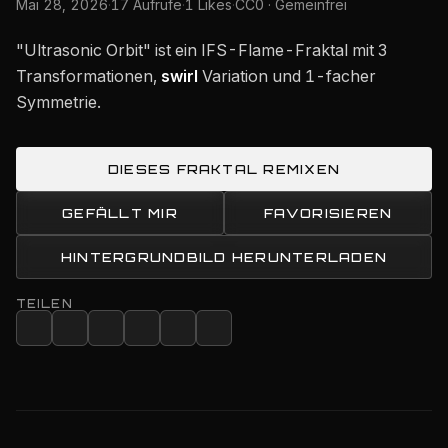
Mai 28, 2026
·
17 Aufrufe
·
1 Likes
·
CC0 · Gemeinfrei
"Ultrasonic Orbit" ist ein IFS-Flame-Fraktal mit 3
Transformationen,
swirl
Variation und 1-facher
Symmetrie.
DIESES FRAKTAL REMIXEN
GEFÄLLT MIR
FAVORISIEREN
HINTERGRUNDBILD HERUNTERLADEN
TEILEN