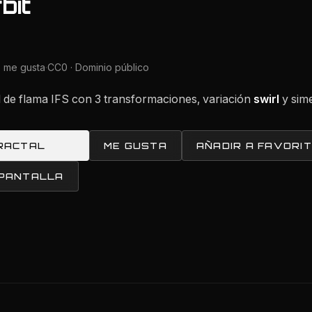
bit
 me gusta
·
CC0 · Dominio público
al de flama IFS con 3 transformaciones, variación
swirl
y sime
RACTAL
ME GUSTA
AÑADIR A FAVORI
 PANTALLA