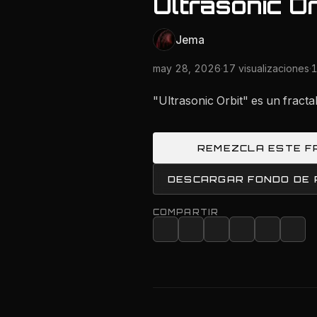
Ultrasonic Or
Jema
may 28, 2026
·
17 visualizaciones
·
1
"Ultrasonic Orbit" es un fract
REMEZCLA ESTE F
DESCARGAR FONDO DE
COMPARTIR