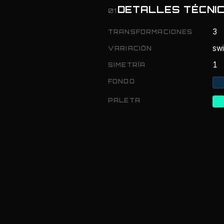
DETALLES TÉCNI
01
3
TRANSFORMACIONES
swi
VARIACIÓN
1
SIMETRÍA
FONDO
PALETA