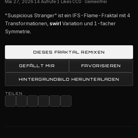
Mai 27, 2026
·
14 Aufrufe
·
1 Likes
·
CC0 · Gemeinfrei
"Suspicious Stranger" ist ein IFS-Flame-Fraktal mit 4
Transformationen,
swirl
Variation und 1-facher
Symmetrie.
DIESES FRAKTAL REMIXEN
GEFÄLLT MIR
FAVORISIEREN
HINTERGRUNDBILD HERUNTERLADEN
TEILEN