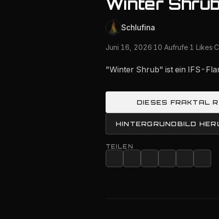
Winter Shru
Schlufina
Juni 16, 2026
·
10 Aufrufe
·
1 Likes
·
C
"Winter Shrub" ist ein IFS-Fl
DIESES FRAKTAL 
HINTERGRUNDBILD HE
TEILEN