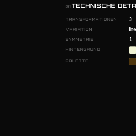
TECHNISCHE DETA
01
3
TRANSFORMATIONEN
lin
VARIATION
1
SYMMETRIE
HINTERGRUND
PALETTE