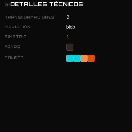
DETALLES TÉCNICOS
01
2
TRANSFORMACIONES
blob
VARIACIÓN
1
SIMETRÍA
FONDO
PALETA