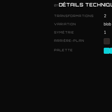
DÉTAILS TECHNIQ
01
2
TRANSFORMATIONS
blob
VARIATION
1
SYMÉTRIE
ARRIÈRE-PLAN
PALETTE