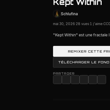
Kept Within
Schlufina
mai 30, 2026
·
28 vues
·
1 j'aime
·
CC0
"Kept Within" est une fractale
REMIXER CETTE F
TÉLÉCHARGER LE FOND
PARTAGER