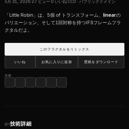
5月 31, 2026
·
27 ビュー
·
0 いいね
·
CC0 · パブリックドメイン
「Little Robin」は、5個 of トランスフォーム、
linear
の
バリエーション、そして1回対称を持つIFSフレームフラ
クタルだよ。
このフラクタルをリミックス
いいね
お気に入りに追加
壁紙をダウンロード
共有
技術詳細
01