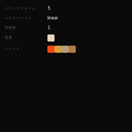
5
トランスフォーム
linear
バリエーション
1
対称性
背景
パレット