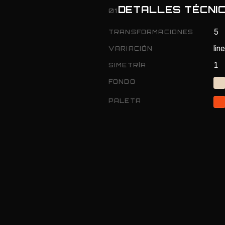
DETALLES TÉCNI
01
5
TRANSFORMACIONES
lin
VARIACIÓN
1
SIMETRÍA
FONDO
PALETA