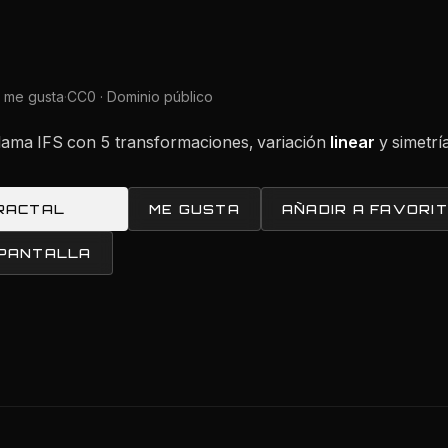
 me gusta
·
CC0 · Dominio público
e flama IFS con 5 transformaciones, variación
linear
y simetría
RACTAL
ME GUSTA
AÑADIR A FAVORI
 PANTALLA