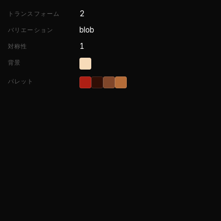
2
トランスフォーム
blob
バリエーション
1
対称性
背景
パレット