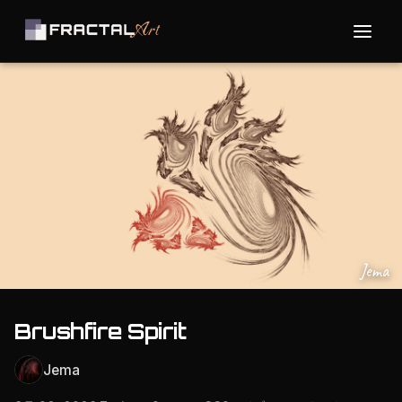
Jema
Brushfire Spirit
Jema