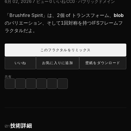
6月 02, 2026
·
7 ビュー
·
0 いいね
·
CC0 · パブリックドメイン
「Brushfire Spirit」は、2個 of トランスフォーム、
blob
のバリエーション、そして1回対称を持つIFSフレームフ
ラクタルだよ。
このフラクタルをリミックス
いいね
お気に入りに追加
壁紙をダウンロード
共有
技術詳細
01