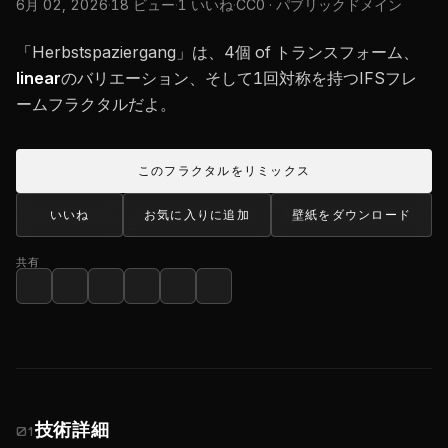
6月 02, 2026
·
18 ビュー
·
1 いいね
·
CC0 · パブリックドメイン
「Herbstspaziergang」は、4個 of トランスフォーム、
linear
のバリエーション、そして1回対称を持つIFSフレ
ームフラクタルだよ。
このフラクタルをリミックス
いいね
お気に入りに追加
壁紙をダウンロード
共有
技術詳細
01