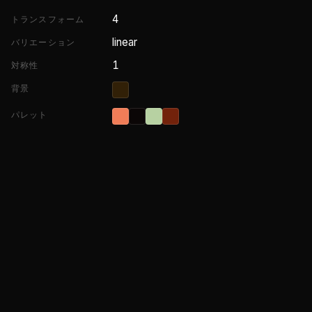
4
トランスフォーム
linear
バリエーション
1
対称性
背景
パレット