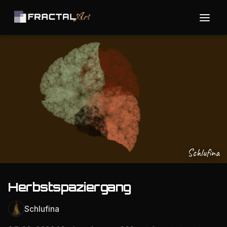
Schlufina
Herbstspaziergang
Schlufina