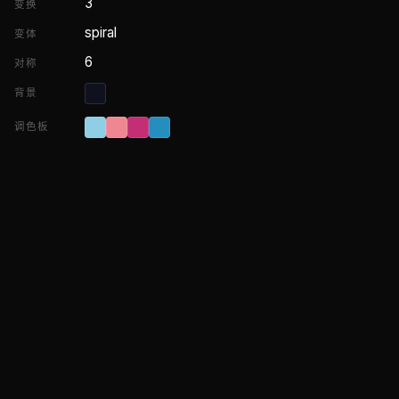
3
变换
spiral
变体
6
对称
背景
调色板