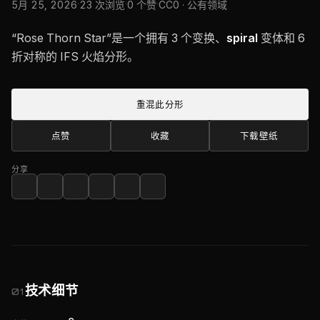
·
·
·
5月 25, 2026
23 次浏览
0 个赞
CC0 · 公有领域
“Rose Thorn Star”是一个拥有 3 个变换、
spiral
变体和 6
折对称的 IFS 火焰分形。
重混此分形
点赞
收藏
下载壁纸
分享
技术细节
01