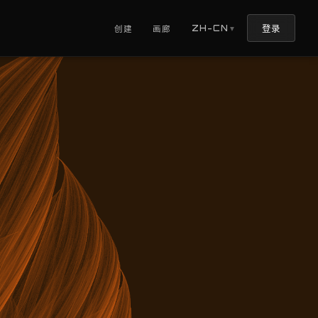
登录
ZH-CN
创建
画廊
▼