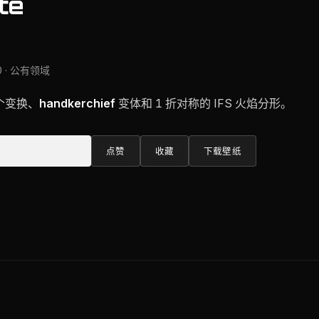
te
0 · 公有领域
2 个变换、
handkerchief
变体和 1 折对称的 IFS 火焰分形。
点赞
收藏
下载壁纸