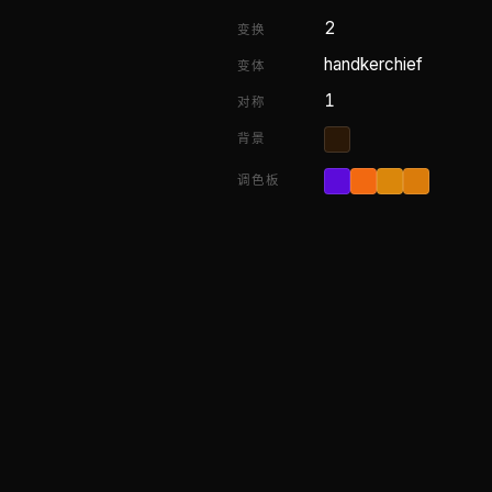
2
变换
handkerchief
变体
1
对称
背景
调色板