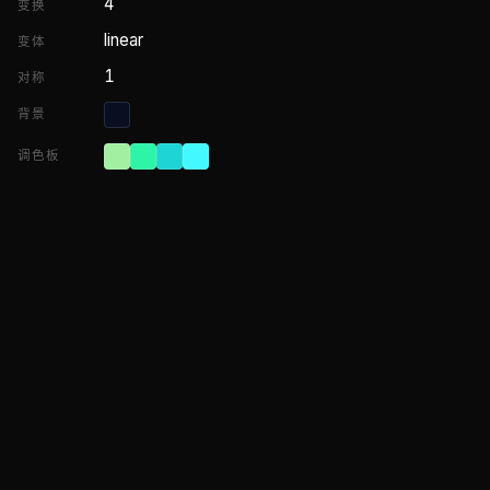
4
变换
linear
变体
1
对称
背景
调色板