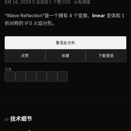
·
·
·
6月 16, 2026
5 次浏览
1 个赞
CC0 · 公有领域
“Wave Reflection”是一个拥有 4 个变换、
linear
变体和 1
折对称的 IFS 火焰分形。
重混此分形
点赞
收藏
下载壁纸
分享
技术细节
01